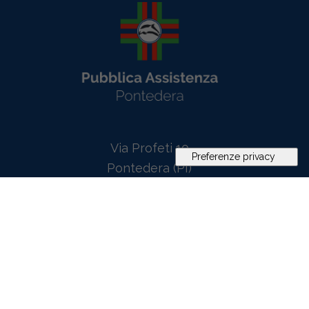
Via Profeti 10
Pontedera (PI)
Tel. 0587 291122
Fax 0587 291750