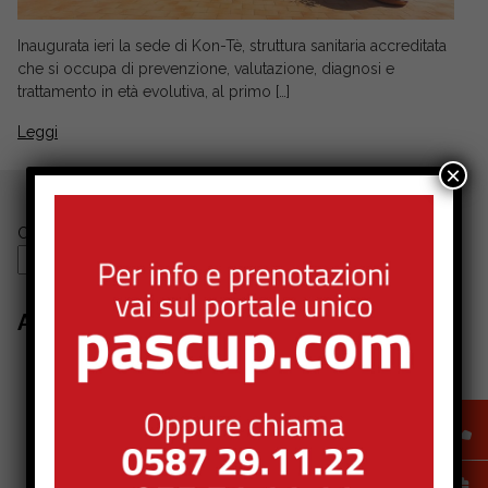
Inaugurata ieri la sede di Kon-Tè, struttura sanitaria accreditata
che si occupa di prevenzione, valutazione, diagnosi e
trattamento in età evolutiva, al primo […]
Leggi
×
Cerca
Cerca
Articoli recenti
Il Centro Diagnostico Pubblica Assistenza di Pontedera
entra a far parte di Rete Pas
Inaugurata la sede di Kon-tè: nuove attività per bambini,
adolescenti e famiglie